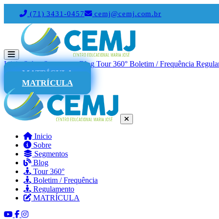
(71) 3431-0457
cemj@cemj.com.br
Inicio
Sobre
Segmentos
Blog
Tour 360°
Boletim / Frequência
Regula
MATRÍCULA
MATRÍCULA
Inicio
Sobre
Segmentos
Blog
Tour 360°
Boletim / Frequência
Regulamento
MATRÍCULA